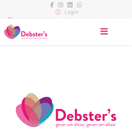
Login
06 - 23 31 41 13
info@debstersgo.nl