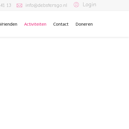
Login
 41 13
info@debstersgo.nl
Vrienden
Activiteiten
Contact
Doneren